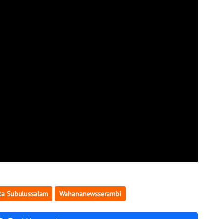
ta Subulussalam
Wahananewsserambi