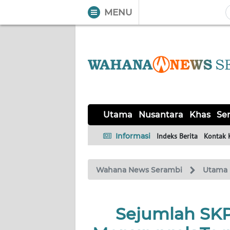
MENU
WAHANA
Tutup
TV
UTAMA
NUSANTARA
Utama
Nusantara
Khas
Ser
KHAS
Informasi
Indeks Berita
Kontak 
SERBA-
Wahana News Serambi
Utama
SERBI
HUKRIM
Sejumlah SKP