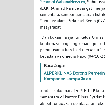
Serambi.WahanaNews.co
, Subuluss
(LAKI )Ahmad Rambe sangat menya
WN
sementara, sambungan aliran listri
JABAR
Subulussalam, Pada hari Senin (02/
masyarakat.
WN
BANTEN
"Dan bukan hanya itu Ketua Ormas
konfirmasi langsung kepada pihak
WN
pemutusan aliran listrik tersebut."
NTT
kepada awak media Rabu (04/10/23
WN
Baca Juga:
KEPRI
ALPERKLINAS Dorong Pemerinta
Komponen Lampu Jalan
WN
PAPUA
Juhdi selaku manajer PLN ULP ko
sementara di kantor Dinas Syariat 
WN
PAPUA
akibat tunggakan pembayaran rekeni