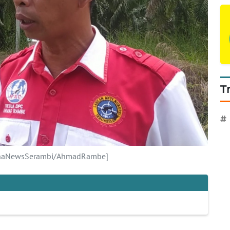
T
#
anaNewsSerambi/AhmadRambe]