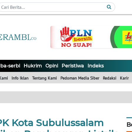
ba-serbi
Hukrim
Opini
Peristiwa
Indeks
Kami
Info Iklan
Tentang Kami
Pedoman Media Siber
Redaksi
Karir
K Kota Subulussalam
B