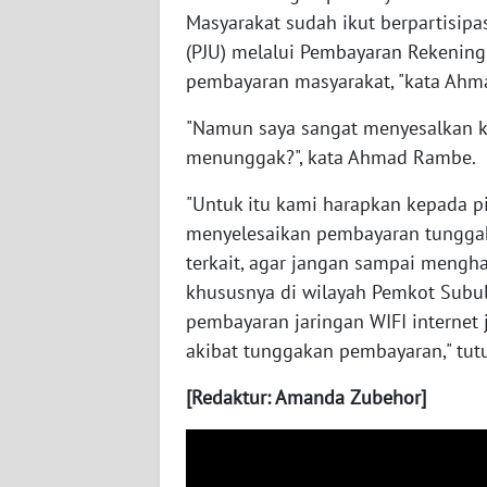
SULTENG
Masyarakat sudah ikut berpartisip
(PJU) melalui Pembayaran Rekenin
WN
pembayaran masyarakat, "kata Ahm
SULBAR
"Namun saya sangat menyesalkan 
WN
menunggak?", kata Ahmad Rambe.
BABEL
"Untuk itu kami harapkan kepada 
WN
menyelesaikan pembayaran tunggakan
SUMBAR
terkait, agar jangan sampai mengh
khususnya di wilayah Pemkot Subu
WN
pembayaran jaringan WIFI internet 
SUMSEL
akibat tunggakan pembayaran," tu
WN
[Redaktur: Amanda Zubehor]
BENGKULU
WN