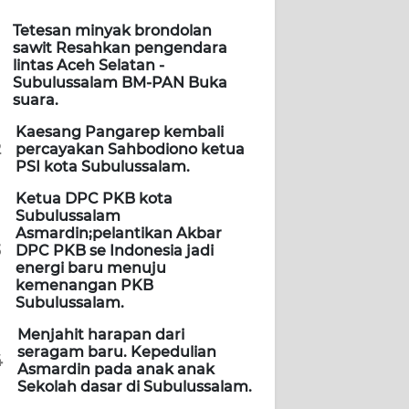
Tetesan minyak brondolan
sawit Resahkan pengendara
lintas Aceh Selatan -
Subulussalam BM-PAN Buka
suara.
Kaesang Pangarep kembali
2
percayakan Sahbodiono ketua
PSI kota Subulussalam.
Ketua DPC PKB kota
Subulussalam
Asmardin;pelantikan Akbar
3
DPC PKB se Indonesia jadi
energi baru menuju
kemenangan PKB
Subulussalam.
Menjahit harapan dari
seragam baru. Kepedulian
4
Asmardin pada anak anak
Sekolah dasar di Subulussalam.