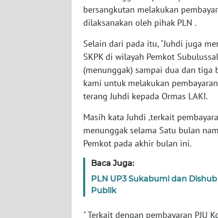
BARAT
bersangkutan melakukan pembayar
dilaksanakan oleh pihak PLN .
WN
RIAU
Selain dari pada itu, "Juhdi juga m
SKPK di wilayah Pemkot Subulussa
WN
(menunggak) sampai dua dan tiga b
SERAMBI
kami untuk melakukan pembayaran s
terang Juhdi kepada Ormas LAKI.
WN
JAMBI
Masih kata Juhdi ,terkait pembayar
menunggak selama Satu bulan nam
WN
Pemkot pada akhir bulan ini.
SULTRA
Baca Juga:
WN
PLN UP3 Sukabumi dan Dishub 
NTB
Publik
WN
" Terkait dengan pembayaran PJU Ko