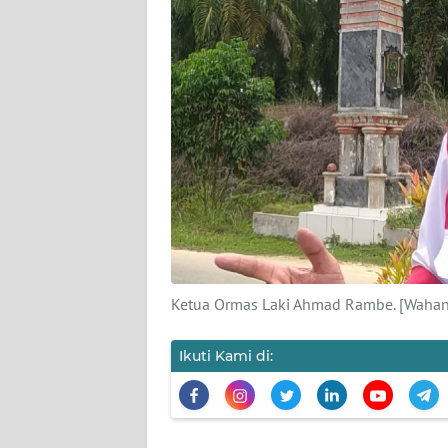
PEDOMAN
MEDIA
SIBER
REDAKSI
KARIR
DISCLAIMER
Wahana
News
Regional
Ketua Ormas Laki Ahmad Rambe. [Wah
WN
Ikuti Kami di:
SUMUT
WN
JAKARTA