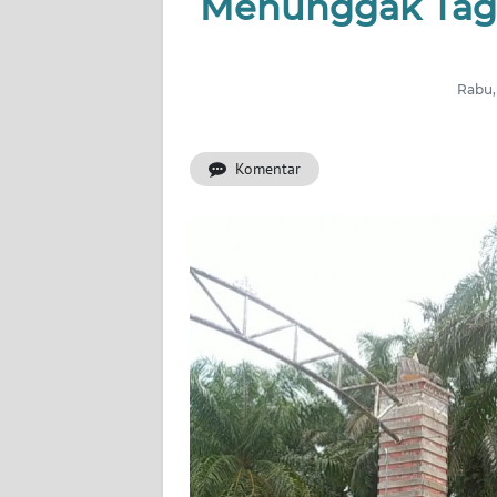
Menunggak Tagi
OPINI
PERISTIWA
Rabu,
Informasi
Komentar
INDEKS
BERITA
KONTAK
KAMI
INFO
IKLAN
TENTANG
KAMI