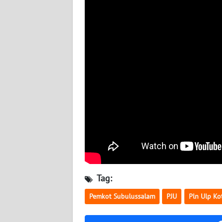
LAMPUNG
WN
JATENG
WN
NUSANTARA
WN
JOGJA
WN
JATIM
WN
Tag:
BALI
Pemkot Subulussalam
PJU
Pln Ulp Ko
WN
KALBAR