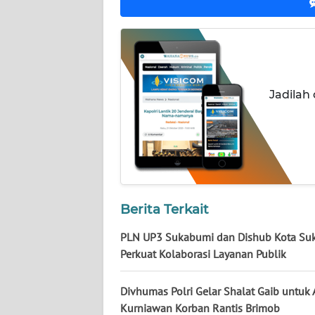
WN
KALTENG
WN
Jadilah
KALTARA
WN
KALSEL
WN
KALTIM
Berita Terkait
PLN UP3 Sukabumi dan Dishub Kota Su
WN
Perkuat Kolaborasi Layanan Publik
SULSEL
Divhumas Polri Gelar Shalat Gaib untuk 
WN
Kurniawan Korban Rantis Brimob
GORONTALO