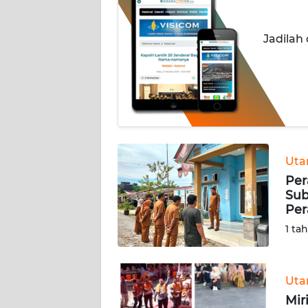
OPINI
Jadilah
PERISTIWA
Informasi
INDEKS
BERITA
KONTAK
Ut
KAMI
Per
Sub
Per
INFO
IKLAN
1 ta
TENTANG
KAMI
Ut
Mir