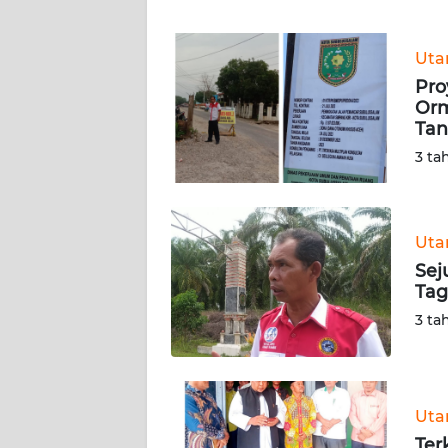
WN
Ut
JABAR
Pro
Orm
WN
Ta
BANTEN
3 ta
WN
NTT
Ut
WN
Sej
KEPRI
Tag
3 ta
WN
PAPUA
WN
Ut
PAPUA
Ter