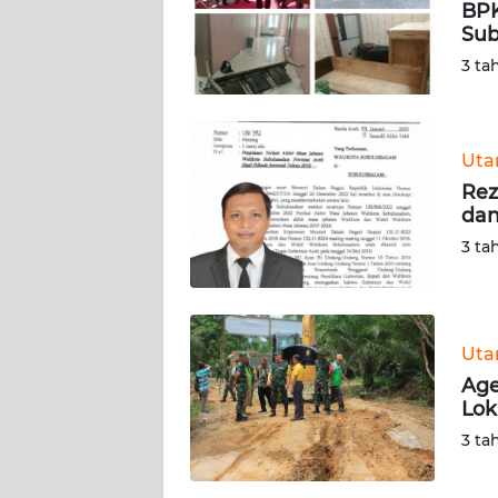
PEDOMAN
BPK
MEDIA
Sub
SIBER
3 ta
REDAKSI
Ut
KARIR
Rez
dan
DISCLAIMER
3 ta
Wahana
News
Regional
Ut
Age
WN
Lok
SUMUT
3 ta
WN
JAKARTA