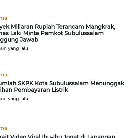
ama
yek Miliaran Rupiah Terancam Mangkrak,
as Laki Minta Pemkot Subulussalam
nggung Jawab
hun yang lalu
ama
umlah SKPK Kota Subulussalam Menunggak
ihan Pembayaran Listrik
hun yang lalu
ama
kait Video Viral Ibu-Ibu Joget di Lapangan