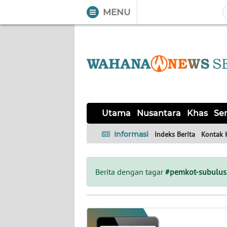
MENU
WAHANA
Tutup
TV
UTAMA
NUSANTARA
Utama
Nusantara
Khas
Ser
KHAS
Informasi
Indeks Berita
Kontak 
SERBA-
SERBI
Berita dengan tagar
#pemkot-subulus
HUKRIM