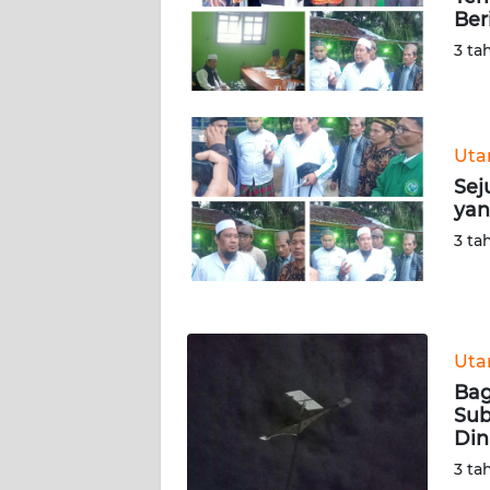
BARAT
Ber
3 ta
WN
RIAU
WN
Ut
SERAMBI
Sej
yan
WN
3 ta
JAMBI
WN
SULTRA
Ut
Bag
WN
Sub
NTB
Din
3 ta
WN