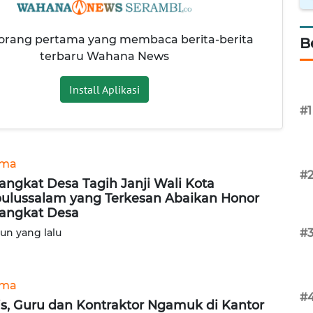
 orang pertama yang membaca berita-berita
B
terbaru Wahana News
Install Aplikasi
#1
ama
#
angkat Desa Tagih Janji Wali Kota
ulussalam yang Terkesan Abaikan Honor
angkat Desa
hun yang lalu
#
ama
#
is, Guru dan Kontraktor Ngamuk di Kantor