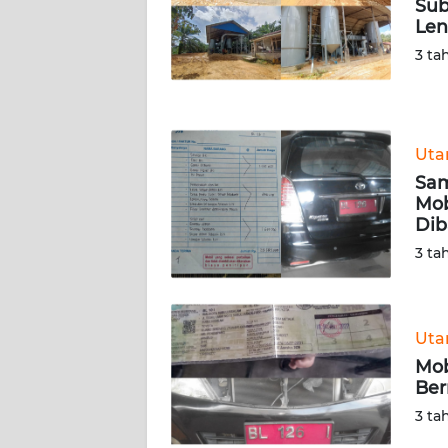
LAMPUNG
Sub
Le
3 ta
WN
JATENG
WN
NUSANTARA
Ut
Sam
Mob
WN
Dib
JOGJA
3 ta
WN
JATIM
Ut
WN
Mob
BALI
Ber
3 ta
WN
KALBAR