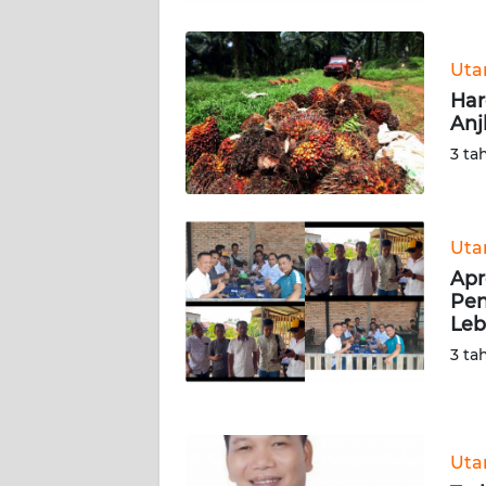
WN
Ut
KALTENG
Har
Anj
WN
3 ta
KALTARA
WN
KALSEL
Ut
Apr
WN
Pen
KALTIM
Leb
3 ta
WN
SULSEL
WN
Ut
GORONTALO