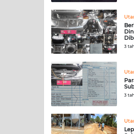
SULTENG
Ut
WN
SULBAR
Ber
Din
Dib
WN
BABEL
3 ta
WN
SUMBAR
Ut
Par
WN
Sub
SUMSEL
3 ta
WN
BENGKULU
Ut
WN
Lep