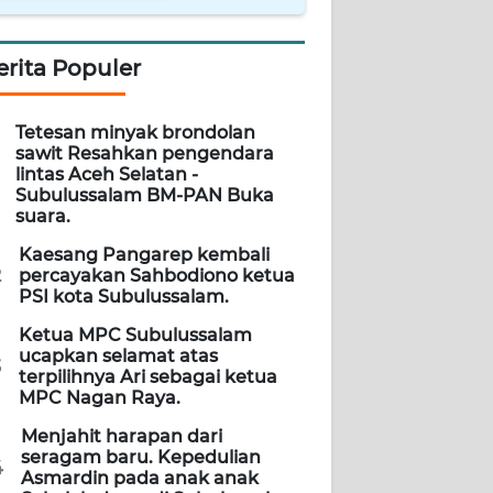
erita Populer
Tetesan minyak brondolan
sawit Resahkan pengendara
lintas Aceh Selatan -
Subulussalam BM-PAN Buka
suara.
Kaesang Pangarep kembali
2
percayakan Sahbodiono ketua
PSI kota Subulussalam.
Ketua MPC Subulussalam
ucapkan selamat atas
3
terpilihnya Ari sebagai ketua
MPC Nagan Raya.
Menjahit harapan dari
seragam baru. Kepedulian
4
Asmardin pada anak anak