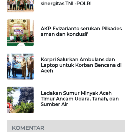
sinergitas TNI -POLRI
MASYARAKAT
KELISTRIKAN
WALINKI
AKP Evizarianto serukan Pilkades
ID
aman dan kondusif
MAWAKA
ID
Korpri Salurkan Ambulans dan
Laptop untuk Korban Bencana di
MARTABAT
Aceh
NET
PLN
Ledakan Sumur Minyak Aceh
WATCH
Timur Ancam Udara, Tanah, dan
Sumber Air
MKLI
KOMENTAR
LPKKI