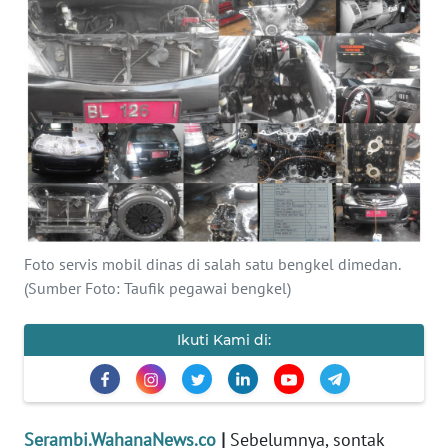
OPINI
PERISTIWA
Informasi
INDEKS
BERITA
KONTAK
Foto servis mobil dinas di salah satu bengkel dimedan.
KAMI
(Sumber Foto: Taufik pegawai bengkel)
INFO
Ikuti Kami di:
IKLAN
TENTANG
KAMI
Serambi.WahanaNews.co
|
Sebelumnya, sontak