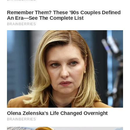
SUKABUMI
WN
PURWAKARTA
WN
PRIANGAN
TIMUR
WN
SEMARANG
WN
SOLO
WN
BOROBUDUR