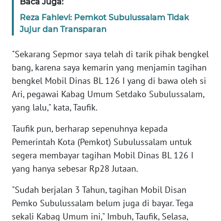
Baca Juga:
PAPUA
Reza Fahlevi: Pemkot Subulussalam Tidak
BARAT
Jujur dan Transparan
WN
"Sekarang Sepmor saya telah di tarik pihak bengkel
RIAU
bang, karena saya kemarin yang menjamin tagihan
bengkel Mobil Dinas BL 126 I yang di bawa oleh si
WN
SERAMBI
Ari, pegawai Kabag Umum Setdako Subulussalam,
yang lalu," kata, Taufik.
WN
JAMBI
Taufik pun, berharap sepenuhnya kepada
Pemerintah Kota (Pemkot) Subulussalam untuk
WN
segera membayar tagihan Mobil Dinas BL 126 I
SULTRA
yang hanya sebesar Rp28 Jutaan.
"Sudah berjalan 3 Tahun, tagihan Mobil Disan
WN
NTB
Pemko Subulussalam belum juga di bayar. Tega
sekali Kabag Umum ini," Imbuh, Taufik, Selasa,