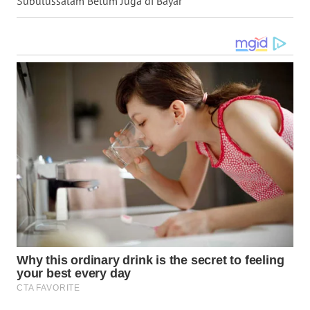
Subulussalam Belum Juga di Bayar
GORONTALO
WN
SULUT
WN
MALUKU
WN
MALUT
WN
DAIRI
WN
DANAU
TOBA