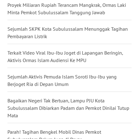
WN
Proyek Miliaran Rupiah Terancam Mangkrak, Ormas Laki
KALBAR
Minta Pemkot Subulussalam Tanggung Jawab
WN
Sejumlah SKPK Kota Subulussalam Menunggak Tagihan
KALTENG
Pembayaran Listrik
WN
Terkait Video Viral Ibu-Ibu Joget di Lapangan Beringin,
KALTARA
Aktivis Ormas Islam Audiensi Ke MPU
WN
KALSEL
Sejumlah Aktivis Pemuda Islam Soroti Ibu-Ibu yang
Berjoget Ria di Depan Umum
WN
KALTIM
Bagaikan Negeri Tak Bertuan, Lampu PJU Kota
Subulussalam Dibiarkan Padam dan Pemkot Dinilai Tutup
Mata
WN
SULSEL
Parah! Tagihan Bengkel Mobil Dinas Pemkot
WN