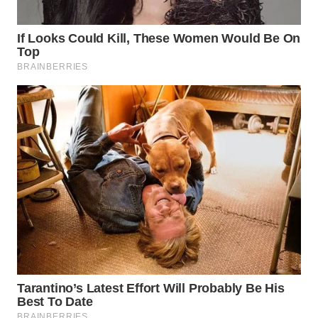
BINJAI
WN
CIREBON
WN
INDRAMAYU
WN
KUNINGAN
WN
MAJALENGKA
WN
SUBANG
WN