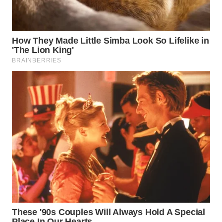
WAHANA
INFRASTRUKTUR
WAHANA
KONSUMEN
WAHANA
LISTRIK
WAHANA
TRAVEL
WAHANA
TV
WAHANANEWS
ID