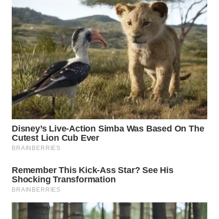
SIMALUNGUN
WN
LABUHANBATU
WN
TAPANULI
TENGAH
WN DELI
SERDANG
WN
TEBING
TINGGI
WN
PAKPAK