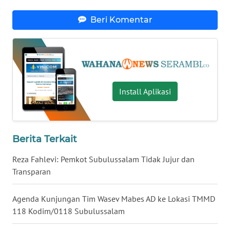
WN
LAMPUNG
Beri Komentar
WN
JATENG
WN
NUSANTARA
Install Aplikasi
WN
JOGJA
Berita Terkait
WN
Reza Fahlevi: Pemkot Subulussalam Tidak Jujur dan
JATIM
Transparan
WN
Agenda Kunjungan Tim Wasev Mabes AD ke Lokasi TMMD
BALI
118 Kodim/0118 Subulussalam