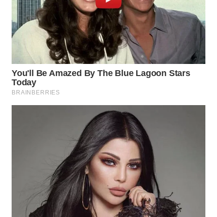
WN
PADANG
LAWAS
WN
SUMEDANG
WN
CIANJUR
WN
KEPULAUAN
SERIBU
WN
TANGERANG
WN