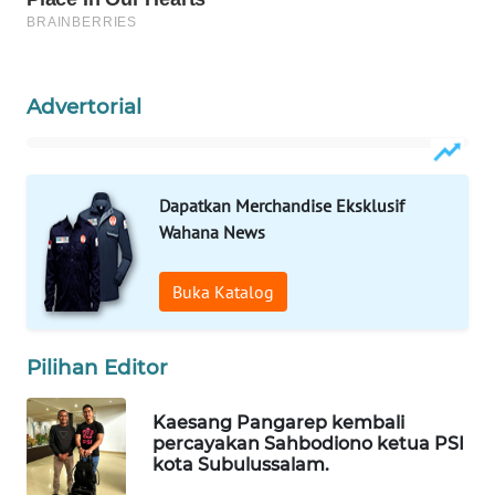
WAHANANEWS
CO ID
WAHANANEWS
Advertorial
NET
WAHANA
SPORT
Dapatkan Merchandise Eksklusif
Wahana News
WAHANA
UMKM
Buka Katalog
WAHANA
SELEB
Pilihan Editor
WAHANA
Kaesang Pangarep kembali
PERSONA
percayakan Sahbodiono ketua PSI
kota Subulussalam.