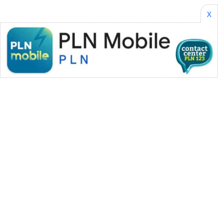
X
WAHANA MEDIA GROUP
|
|
|
WAHANA NEWS co
WAHANA TANI
WAHANA ADVOKAT
|
|
WAHANA INFRASTRUKTUR
WAHANA KONSUMEN