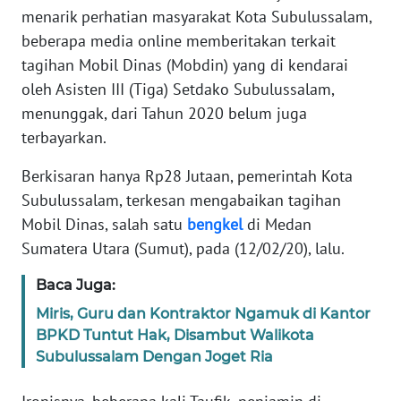
menarik perhatian masyarakat Kota Subulussalam,
PEDOMAN
beberapa media online memberitakan terkait
MEDIA
tagihan Mobil Dinas (Mobdin) yang di kendarai
SIBER
oleh Asisten III (Tiga) Setdako Subulussalam,
REDAKSI
menunggak, dari Tahun 2020 belum juga
terbayarkan.
KARIR
Berkisaran hanya Rp28 Jutaan, pemerintah Kota
Subulussalam, terkesan mengabaikan tagihan
DISCLAIMER
Mobil Dinas, salah satu
bengkel
di Medan
Sumatera Utara (Sumut), pada (12/02/20), lalu.
Wahana
News
Baca Juga:
Regional
Miris, Guru dan Kontraktor Ngamuk di Kantor
WN
BPKD Tuntut Hak, Disambut Walikota
SUMUT
Subulussalam Dengan Joget Ria
WN