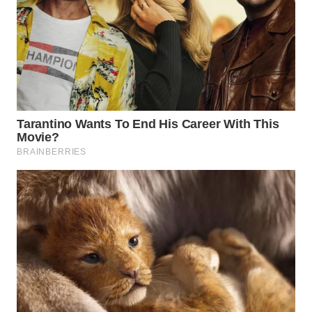
WN
LABUANBAJO
WN
BORNEO
Wahana
Media
Group
WAHANA
NEWS
WAHANA
TANI
WAHANA
ADVOKAT