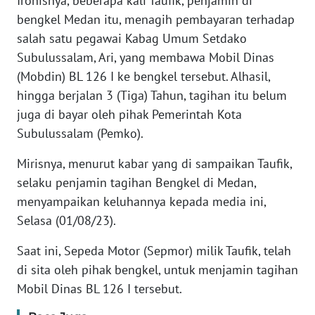
Ironisnya, beberapa kali Taufik, penjamin di
JAKARTA
bengkel Medan itu, menagih pembayaran terhadap
salah satu pegawai Kabag Umum Setdako
WN
Subulussalam, Ari, yang membawa Mobil Dinas
JABAR
(Mobdin) BL 126 I ke bengkel tersebut. Alhasil,
hingga berjalan 3 (Tiga) Tahun, tagihan itu belum
WN
juga di bayar oleh pihak Pemerintah Kota
BANTEN
Subulussalam (Pemko).
WN
Mirisnya, menurut kabar yang di sampaikan Taufik,
NTT
selaku penjamin tagihan Bengkel di Medan,
menyampaikan keluhannya kepada media ini,
WN
Selasa (01/08/23).
KEPRI
Saat ini, Sepeda Motor (Sepmor) milik Taufik, telah
WN
di sita oleh pihak bengkel, untuk menjamin tagihan
PAPUA
Mobil Dinas BL 126 I tersebut.
WN