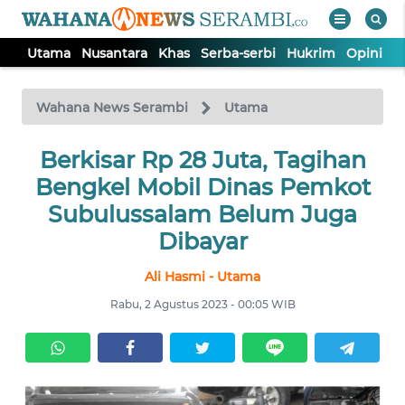
Utama
Nusantara
Khas
Serba-serbi
Hukrim
Opini
P
WAHANA
Tutup
TV
Wahana News Serambi
Utama
UTAMA
Berkisar Rp 28 Juta, Tagihan
Bengkel Mobil Dinas Pemkot
NUSANTARA
Subulussalam Belum Juga
Dibayar
KHAS
Ali Hasmi - Utama
Rabu, 2 Agustus 2023 - 00:05 WIB
SERBA-
SERBI
HUKRIM