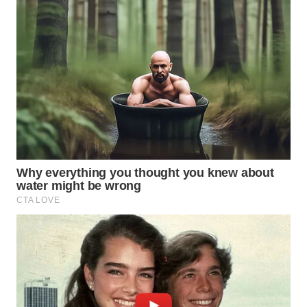
WN
KARAWANG
WN
BEKASI
WN
BOGOR
WN
DEPOK
WN
TAPANULI
UTARA
WN
SAMOSIR