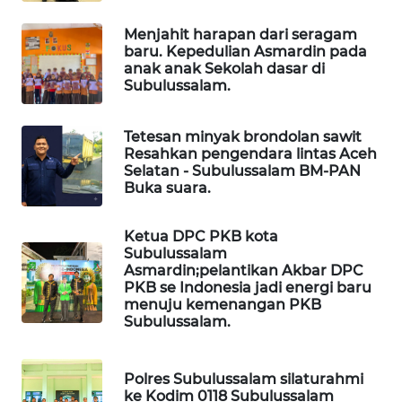
WAHANA
OTOMOTIF
Menjahit harapan dari seragam
baru. Kepedulian Asmardin pada
anak anak Sekolah dasar di
WAHANA
Subulussalam.
HEALTH
WAHANA
Tetesan minyak brondolan sawit
Resahkan pengendara lintas Aceh
DESA
Selatan - Subulussalam BM-PAN
WISATA
Buka suara.
LAPAK
Ketua DPC PKB kota
WAHANA
Subulussalam
Asmardin;pelantikan Akbar DPC
Wahana
PKB se Indonesia jadi energi baru
Network
menuju kemenangan PKB
Subulussalam.
KONSUMEN
LISTRIK
Polres Subulussalam silaturahmi
ke Kodim 0118 Subulussalam