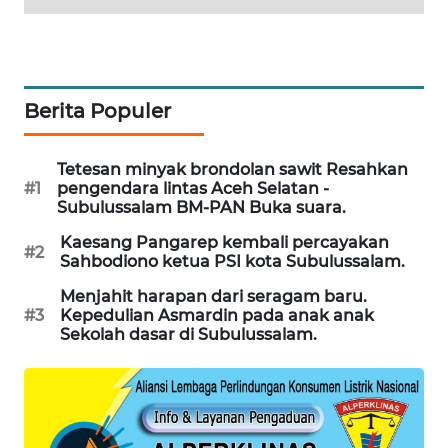
LKKI
KOPEKLIN
Berita Populer
PORTAL
Tetesan minyak brondolan sawit Resahkan
KONSUMEN
#1
pengendara lintas Aceh Selatan -
Subulussalam BM-PAN Buka suara.
FORWAMKI
Kaesang Pangarep kembali percayakan
#2
Sahbodiono ketua PSI kota Subulussalam.
ALPERKLINAS
Menjahit harapan dari seragam baru.
#3
Kepedulian Asmardin pada anak anak
FORJASIDA
Sekolah dasar di Subulussalam.
TAMBANG
NEWS