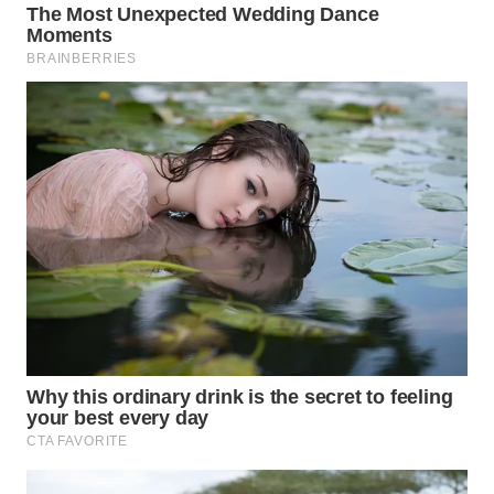
WN
NIAS
WN
LANGKAT
WN
TAPANULI
SELATAN
WN
TANJUNG
LESUNG
WN
KARO
WN