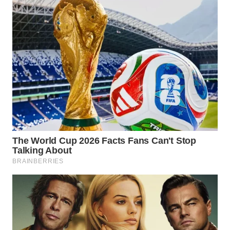
WN
MADURA
WN
SURABAYA
WN
NATUNA
WN
BINTAN
WN
MANDALIKA
WN
LIKUPANG