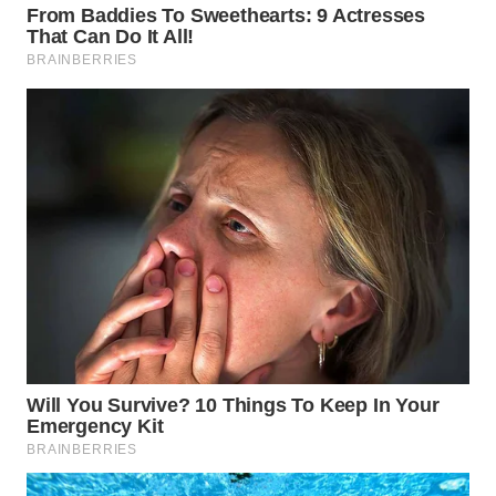
WN
NIAS
WN
LANGKAT
WN
TAPANULI
SELATAN
WN
TANJUNG
LESUNG
WN
KARO
WN