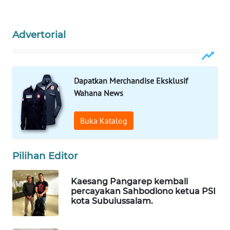
MASYARAKAT
KELISTRIKAN
Advertorial
WALINKI
ID
Dapatkan Merchandise Eksklusif
MAWAKA
Wahana News
ID
Buka Katalog
MARTABAT
NET
Pilihan Editor
PLN
WATCH
Kaesang Pangarep kembali
percayakan Sahbodiono ketua PSI
MKLI
kota Subulussalam.
LPKKI