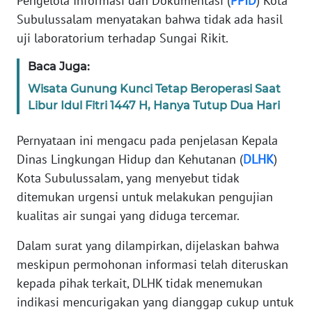
Pengelola Informasi dan Dokumentasi (
PPID
) Kota
JAKARTA
Subulussalam menyatakan bahwa tidak ada hasil
uji laboratorium terhadap Sungai Rikit.
WN
JABAR
Baca Juga:
Wisata Gunung Kunci Tetap Beroperasi Saat
WN
Libur Idul Fitri 1447 H, Hanya Tutup Dua Hari
BANTEN
Pernyataan ini mengacu pada penjelasan Kepala
WN
Dinas Lingkungan Hidup dan Kehutanan (
DLHK
)
NTT
Kota Subulussalam, yang menyebut tidak
ditemukan urgensi untuk melakukan pengujian
WN
kualitas air sungai yang diduga tercemar.
KEPRI
Dalam surat yang dilampirkan, dijelaskan bahwa
WN
meskipun permohonan informasi telah diteruskan
PAPUA
kepada pihak terkait, DLHK tidak menemukan
indikasi mencurigakan yang dianggap cukup untuk
WN