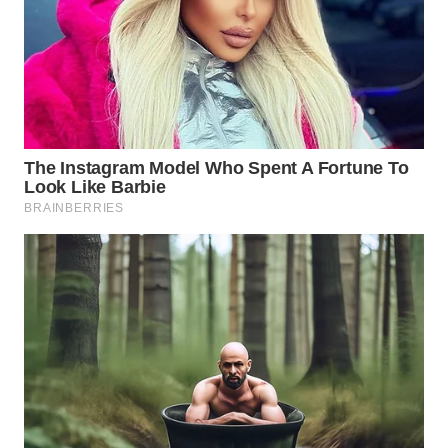
WN
KARAWANG
WN
BEKASI
WN
BOGOR
WN
DEPOK
WN
TAPANULI
UTARA
WN
SAMOSIR