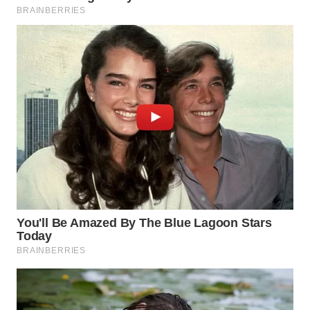
BINJAI
WN
CIREBON
WN
INDRAMAYU
WN
KUNINGAN
WN
MAJALENGKA
WN
SUBANG
WN