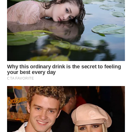
SUKABUMI
WN
PURWAKARTA
WN
PRIANGAN
TIMUR
WN
SEMARANG
WN
SOLO
WN
BOROBUDUR