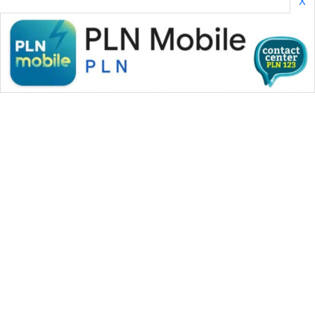
X
WAHANA MEDIA GROUP
|
|
|
WAHANA NEWS co
WAHANA TANI
WAHANA ADVOKAT
|
|
WAHANA INFRASTRUKTUR
WAHANA KONSUMEN
|
|
|
WAHANA LISTRIK
WAHANA TRAVEL
WAHANA TV