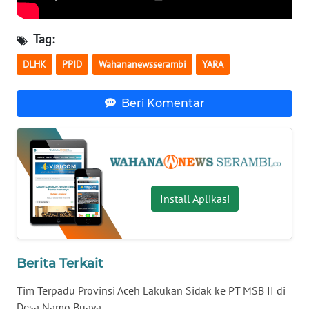
WN
LAMPUNG
Tag:
WN
DLHK
PPID
Wahananewsserambi
YARA
JATENG
Beri Komentar
WN
NUSANTARA
WN
JOGJA
Install Aplikasi
WN
JATIM
WN
Berita Terkait
BALI
Tim Terpadu Provinsi Aceh Lakukan Sidak ke PT MSB II di
Desa Namo Buaya