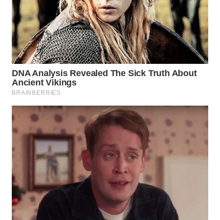
WAHANANEWS
CO ID
WAHANANEWS
NET
WAHANA
SPORT
WAHANA
UMKM
WAHANA
SELEB
WAHANA
PERSONA