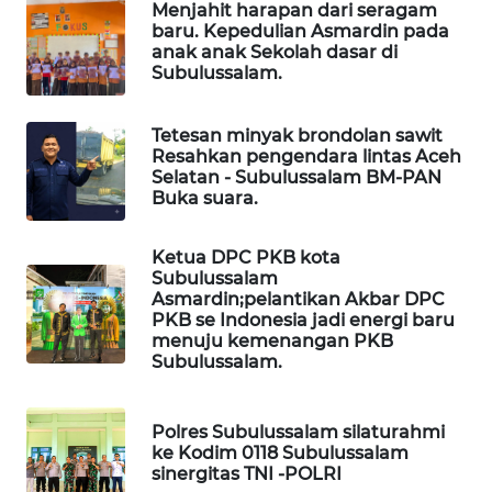
Menjahit harapan dari seragam
baru. Kepedulian Asmardin pada
LKKI
anak anak Sekolah dasar di
Subulussalam.
KOPEKLIN
Tetesan minyak brondolan sawit
Resahkan pengendara lintas Aceh
PORTAL
Selatan - Subulussalam BM-PAN
KONSUMEN
Buka suara.
FORWAMKI
Ketua DPC PKB kota
Subulussalam
Asmardin;pelantikan Akbar DPC
ALPERKLINAS
PKB se Indonesia jadi energi baru
menuju kemenangan PKB
Subulussalam.
FORJASIDA
TAMBANG
Polres Subulussalam silaturahmi
NEWS
ke Kodim 0118 Subulussalam
sinergitas TNI -POLRI