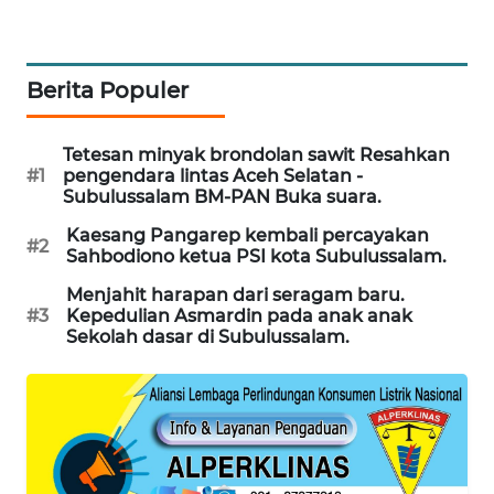
NEWS
KRT
Berita Populer
NEWS
Tetesan minyak brondolan sawit Resahkan
KARING
#1
pengendara lintas Aceh Selatan -
NEWS
Subulussalam BM-PAN Buka suara.
Kaesang Pangarep kembali percayakan
JURNAL
#2
Sahbodiono ketua PSI kota Subulussalam.
MARITIM
Menjahit harapan dari seragam baru.
#3
Kepedulian Asmardin pada anak anak
HUMBANG
Sekolah dasar di Subulussalam.
NEWS
GARONGGANG
NEWS
FISUELRI