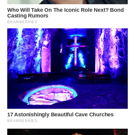
WN
LABUANBAJO
WN
BORNEO
Wahana
Media
Group
WAHANA
NEWS
WAHANA
TANI
WAHANA
ADVOKAT