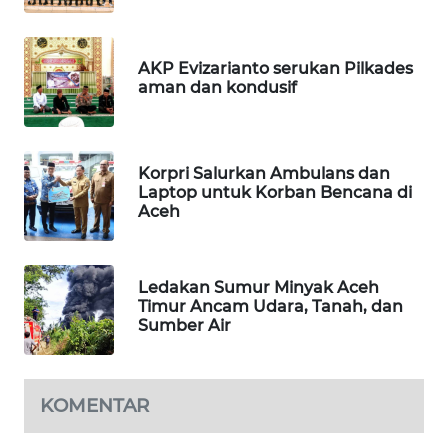
SITUNGIR
NEWS
AKP Evizarianto serukan Pilkades
SIDIKALANG
aman dan kondusif
NEWS
SIBARAGAS
Korpri Salurkan Ambulans dan
NEWS
Laptop untuk Korban Bencana di
Aceh
METRO
SIANTAR
NEWS
Ledakan Sumur Minyak Aceh
Timur Ancam Udara, Tanah, dan
Sumber Air
METRO
MEDAN
NEWS
KOMENTAR
METRO
JAKARTA