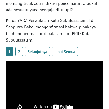
WN
memang tidak ada indikasi pencemaran, ataukah
SULTENG
ada sesuatu yang sengaja ditutupi?
Ketua YARA Perwakilan Kota Subulussalam, Edi
WN
SULBAR
Sahputra Bako, mengonfirmasi bahwa pihaknya
telah menerima surat balasan dari PPID Kota
WN
Subulussalam.
BABEL
1
2
Selanjutnya
Lihat Semua
WN
SUMBAR
WN
SUMSEL
WN
BENGKULU