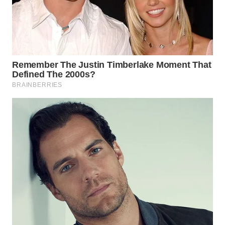
WN
MADURA
WN
SURABAYA
WN
NATUNA
WN
BINTAN
WN
MANDALIKA
WN
LIKUPANG