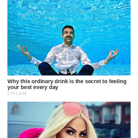
SIMALUNGUN
WN
LABUHANBATU
WN
TAPANULI
TENGAH
WN DELI
SERDANG
WN
TEBING
TINGGI
WN
PAKPAK