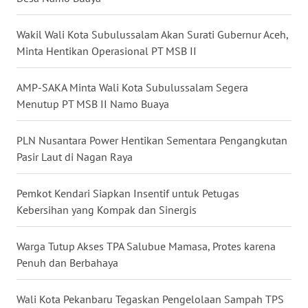
WN
KALBAR
Wakil Wali Kota Subulussalam Akan Surati Gubernur Aceh,
Minta Hentikan Operasional PT MSB II
WN
KALTENG
AMP-SAKA Minta Wali Kota Subulussalam Segera
Menutup PT MSB II Namo Buaya
WN
KALTARA
PLN Nusantara Power Hentikan Sementara Pengangkutan
WN
Pasir Laut di Nagan Raya
KALSEL
Pemkot Kendari Siapkan Insentif untuk Petugas
WN
Kebersihan yang Kompak dan Sinergis
KALTIM
Warga Tutup Akses TPA Salubue Mamasa, Protes karena
WN
Penuh dan Berbahaya
SULSEL
Wali Kota Pekanbaru Tegaskan Pengelolaan Sampah TPS
WN