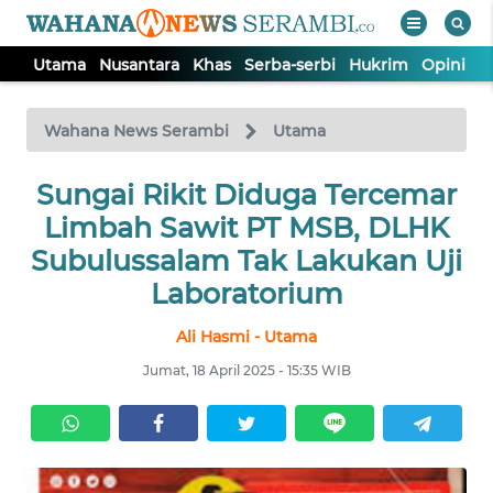
Utama
Nusantara
Khas
Serba-serbi
Hukrim
Opini
P
WAHANA
Tutup
TV
Wahana News Serambi
Utama
UTAMA
Sungai Rikit Diduga Tercemar
Limbah Sawit PT MSB, DLHK
NUSANTARA
Subulussalam Tak Lakukan Uji
Laboratorium
KHAS
Ali Hasmi - Utama
Jumat, 18 April 2025 - 15:35 WIB
SERBA-
SERBI
HUKRIM