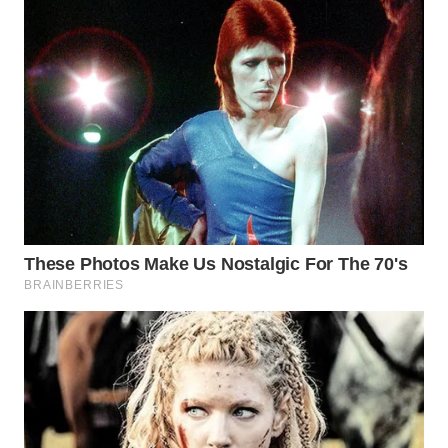
WAHANA
INFRASTRUKTUR
WAHANA
KONSUMEN
WAHANA
LISTRIK
WAHANA
TRAVEL
WAHANA
TV
WAHANANEWS
ID