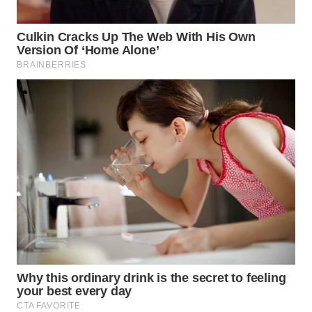
WAHANA
OTOMOTIF
WAHANA
HEALTH
WAHANA
DESA
WISATA
LAPAK
WAHANA
Wahana
Network
KONSUMEN
LISTRIK