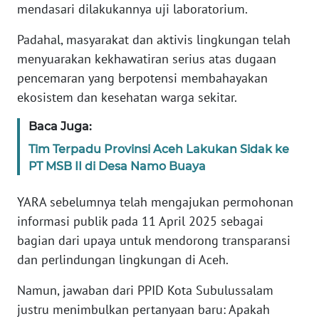
mendasari dilakukannya uji laboratorium.
PAPUA
BARAT
Padahal, masyarakat dan aktivis lingkungan telah
menyuarakan kekhawatiran serius atas dugaan
WN
pencemaran yang berpotensi membahayakan
RIAU
ekosistem dan kesehatan warga sekitar.
WN
Baca Juga:
SERAMBI
Tim Terpadu Provinsi Aceh Lakukan Sidak ke
PT MSB II di Desa Namo Buaya
WN
JAMBI
YARA sebelumnya telah mengajukan permohonan
informasi publik pada 11 April 2025 sebagai
WN
SULTRA
bagian dari upaya untuk mendorong transparansi
dan perlindungan lingkungan di Aceh.
WN
Namun, jawaban dari PPID Kota Subulussalam
NTB
justru menimbulkan pertanyaan baru: Apakah