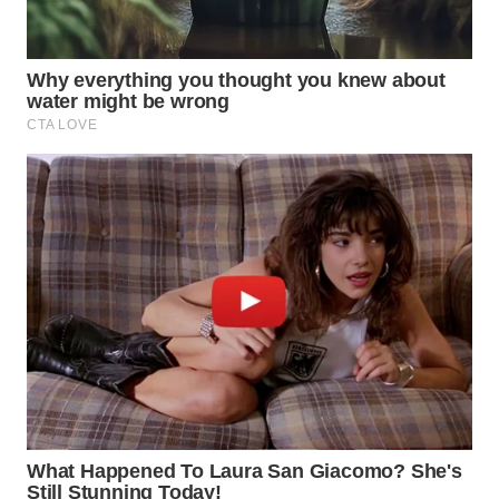
WN
PADANG
LAWAS
WN
SUMEDANG
WN
CIANJUR
WN
KEPULAUAN
SERIBU
WN
TANGERANG
WN