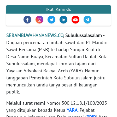
PEDOMAN
Ikuti Kami di:
MEDIA
SIBER
REDAKSI
SERAMBI.WAHANANEWS.CO
, Subulussalasalam -
Dugaan pencemaran limbah sawit dari PT Mandiri
KARIR
Sawit Bersama (MSB) terhadap Sungai Rikit di
Desa Namo Buaya, Kecamatan Sultan Daulat, Kota
DISCLAIMER
Subulussalam, mendapat sorotan tajam dari
Yayasan Advokasi Rakyat Aceh (YARA). Namun,
Wahana
tanggapan Pemerintah Kota Subulussalam justru
News
Regional
memunculkan tanda tanya besar di kalangan
publik.
WN
Melalui surat resmi Nomor 500.12.18.1/100/2025
SUMUT
yang ditujukan kepada Ketua
YARA
, Pejabat
WN