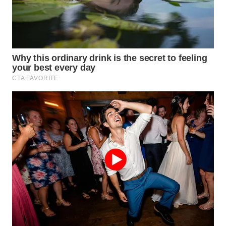
WN
MADURA
WN
SURABAYA
WN
NATUNA
WN
BINTAN
WN
MANDALIKA
WN
LIKUPANG