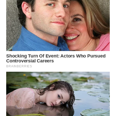
SUKABUMI
WN
PURWAKARTA
WN
PRIANGAN
TIMUR
WN
SEMARANG
WN
SOLO
WN
BOROBUDUR