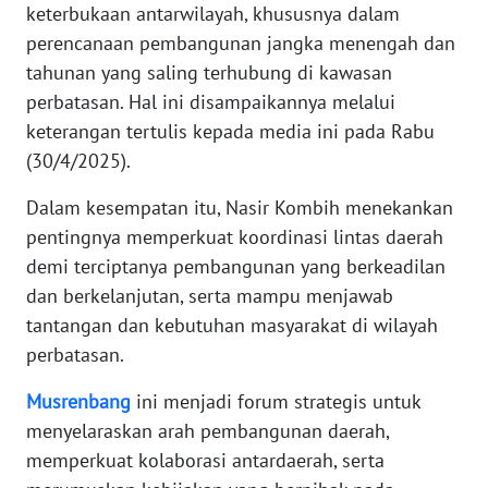
keterbukaan antarwilayah, khususnya dalam
JAKARTA
perencanaan pembangunan jangka menengah dan
tahunan yang saling terhubung di kawasan
WN
perbatasan. Hal ini disampaikannya melalui
JABAR
keterangan tertulis kepada media ini pada Rabu
(30/4/2025).
WN
BANTEN
Dalam kesempatan itu, Nasir Kombih menekankan
pentingnya memperkuat koordinasi lintas daerah
WN
NTT
demi terciptanya pembangunan yang berkeadilan
dan berkelanjutan, serta mampu menjawab
WN
tantangan dan kebutuhan masyarakat di wilayah
KEPRI
perbatasan.
Musrenbang
ini menjadi forum strategis untuk
WN
PAPUA
menyelaraskan arah pembangunan daerah,
memperkuat kolaborasi antardaerah, serta
WN