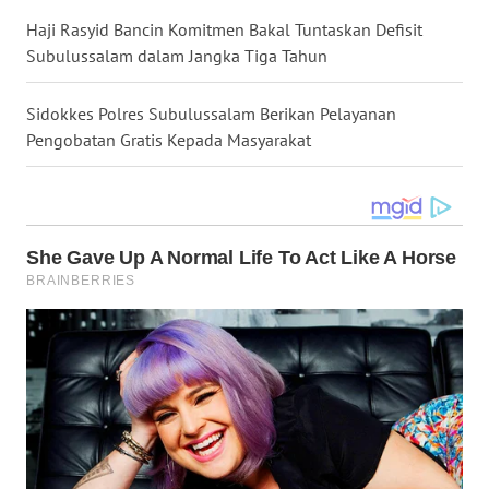
WN
KALBAR
Haji Rasyid Bancin Komitmen Bakal Tuntaskan Defisit
Subulussalam dalam Jangka Tiga Tahun
WN
KALTENG
Sidokkes Polres Subulussalam Berikan Pelayanan
Pengobatan Gratis Kepada Masyarakat
WN
KALTARA
WN
KALSEL
WN
KALTIM
WN
SULSEL
WN