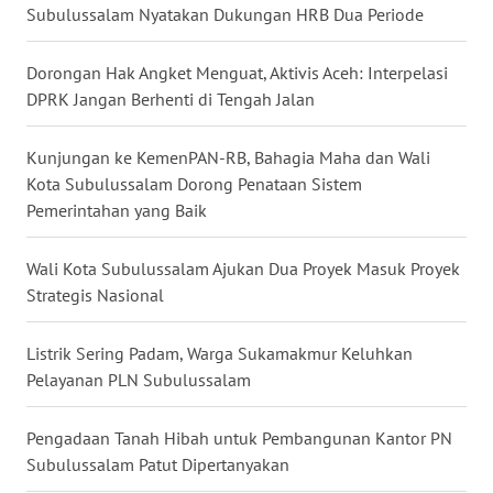
WN
Subulussalam Nyatakan Dukungan HRB Dua Periode
LAMPUNG
Dorongan Hak Angket Menguat, Aktivis Aceh: Interpelasi
WN
DPRK Jangan Berhenti di Tengah Jalan
JATENG
Kunjungan ke KemenPAN-RB, Bahagia Maha dan Wali
WN
Kota Subulussalam Dorong Penataan Sistem
NUSANTARA
Pemerintahan yang Baik
WN
Wali Kota Subulussalam Ajukan Dua Proyek Masuk Proyek
JOGJA
Strategis Nasional
WN
Listrik Sering Padam, Warga Sukamakmur Keluhkan
JATIM
Pelayanan PLN Subulussalam
WN
Pengadaan Tanah Hibah untuk Pembangunan Kantor PN
BALI
Subulussalam Patut Dipertanyakan