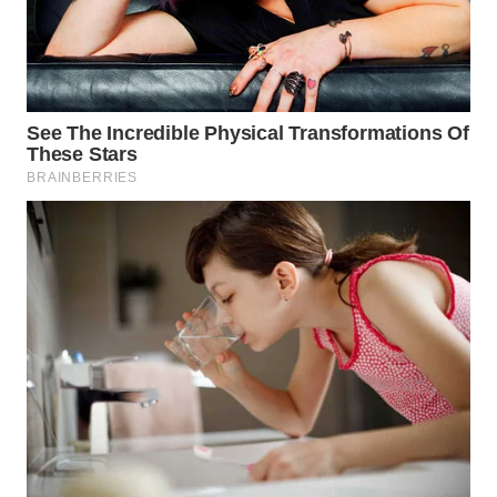
GORONTALO
WN
SULUT
WN
MALUKU
WN
MALUT
WN
DAIRI
WN
DANAU
TOBA