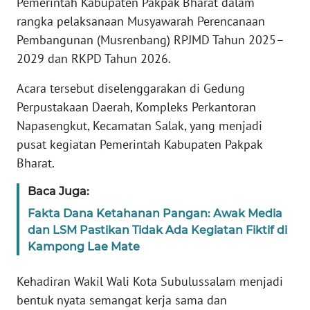
Pemerintah Kabupaten Pakpak Bharat dalam
rangka pelaksanaan Musyawarah Perencanaan
PEDOMAN
MEDIA
Pembangunan (Musrenbang) RPJMD Tahun 2025–
SIBER
2029 dan RKPD Tahun 2026.
REDAKSI
Acara tersebut diselenggarakan di Gedung
Perpustakaan Daerah, Kompleks Perkantoran
KARIR
Napasengkut, Kecamatan Salak, yang menjadi
pusat kegiatan Pemerintah Kabupaten Pakpak
DISCLAIMER
Bharat.
Baca Juga:
Wahana
News
Fakta Dana Ketahanan Pangan: Awak Media
Regional
dan LSM Pastikan Tidak Ada Kegiatan Fiktif di
Kampong Lae Mate
WN
SUMUT
Kehadiran Wakil Wali Kota Subulussalam menjadi
bentuk nyata semangat kerja sama dan
WN