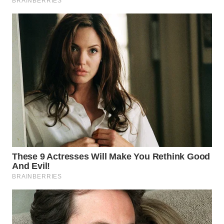
BINJAI
WN
CIREBON
WN
INDRAMAYU
WN
KUNINGAN
WN
MAJALENGKA
WN
SUBANG
WN