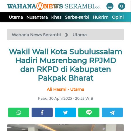
Utama
Nusantara
Khas
Serba-serbi
Hukrim
Opini
P
WAHANA
Tutup
TV
Wahana News Serambi
Utama
UTAMA
Wakil Wali Kota Subulussalam
Hadiri Musrenbang RPJMD
NUSANTARA
dan RKPD di Kabupaten
Pakpak Bharat
KHAS
Ali Hasmi - Utama
Rabu, 30 April 2025 - 20:53 WIB
SERBA-
SERBI
HUKRIM