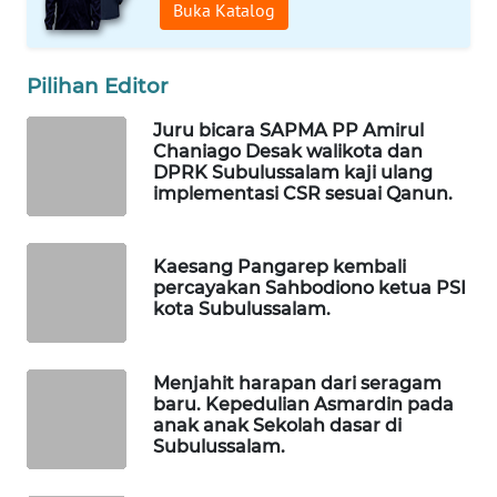
WAHANA
Buka Katalog
OTOMOTIF
Pilihan Editor
WAHANA
HEALTH
Juru bicara SAPMA PP Amirul
Chaniago Desak walikota dan
WAHANA
DPRK Subulussalam kaji ulang
DESA
implementasi CSR sesuai Qanun.
WISATA
Kaesang Pangarep kembali
LAPAK
percayakan Sahbodiono ketua PSI
WAHANA
kota Subulussalam.
Wahana
Network
Menjahit harapan dari seragam
baru. Kepedulian Asmardin pada
anak anak Sekolah dasar di
KONSUMEN
Subulussalam.
LISTRIK