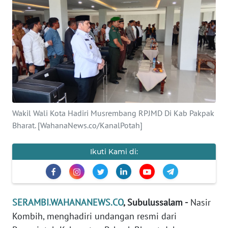
OPINI
PERISTIWA
Informasi
INDEKS
BERITA
Wakil Wali Kota Hadiri Musrembang RPJMD Di Kab Pakpak
Bharat. [WahanaNews.co/KanalPotah]
KONTAK
KAMI
Ikuti Kami di:
INFO
IKLAN
SERAMBI.WAHANANEWS.CO
, Subulussalam -
Nasir
TENTANG
Kombih, menghadiri undangan resmi dari
KAMI