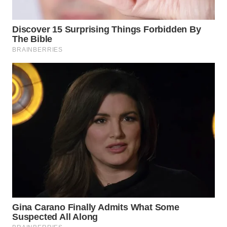
WN
PADANG
LAWAS
WN
SUMEDANG
WN
CIANJUR
WN
KEPULAUAN
SERIBU
WN
TANGERANG
WN