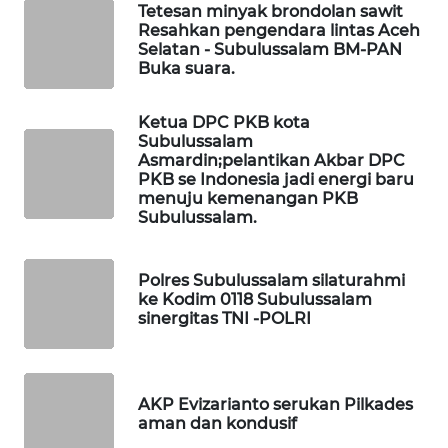
Tetesan minyak brondolan sawit
MASYARAKAT
Resahkan pengendara lintas Aceh
KELISTRIKAN
Selatan - Subulussalam BM-PAN
Buka suara.
WALINKI
ID
Ketua DPC PKB kota
Subulussalam
Asmardin;pelantikan Akbar DPC
MAWAKA
PKB se Indonesia jadi energi baru
ID
menuju kemenangan PKB
Subulussalam.
MARTABAT
NET
Polres Subulussalam silaturahmi
ke Kodim 0118 Subulussalam
PLN
sinergitas TNI -POLRI
WATCH
MKLI
AKP Evizarianto serukan Pilkades
aman dan kondusif
LPKKI