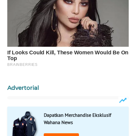
WAHANANEWS
CO ID
WAHANANEWS
NET
WAHANA
SPORT
WAHANA
UMKM
Advertorial
WAHANA
SELEB
WAHANA
Dapatkan Merchandise Eksklusif
PERSONA
Wahana News