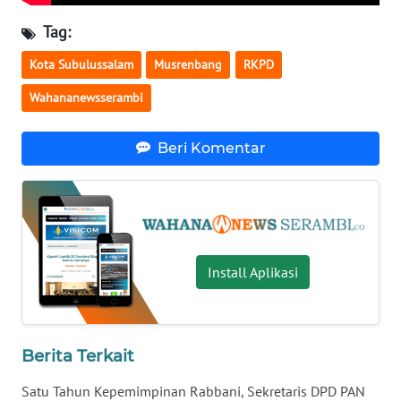
WN
SULTENG
Tag:
Kota Subulussalam
Musrenbang
RKPD
WN
SULBAR
Wahananewsserambi
WN
Beri Komentar
BABEL
WN
SUMBAR
Install Aplikasi
WN
SUMSEL
WN
Berita Terkait
BENGKULU
Satu Tahun Kepemimpinan Rabbani, Sekretaris DPD PAN