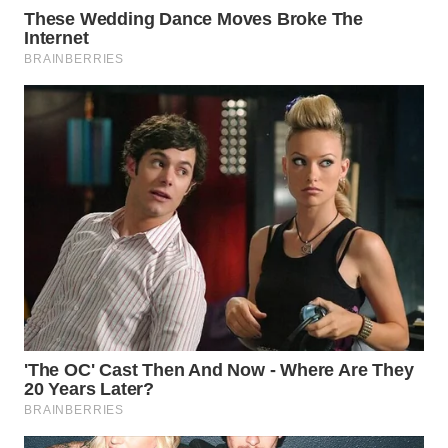
WN
LABUANBAJO
WN
BORNEO
Wahana
Media
Group
WAHANA
NEWS
WAHANA
TANI
WAHANA
ADVOKAT