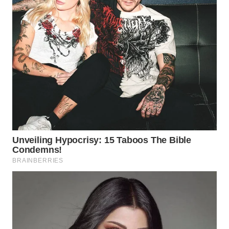
WAHANA
INFRASTRUKTUR
WAHANA
KONSUMEN
WAHANA
LISTRIK
WAHANA
TRAVEL
WAHANA
TV
WAHANANEWS
ID