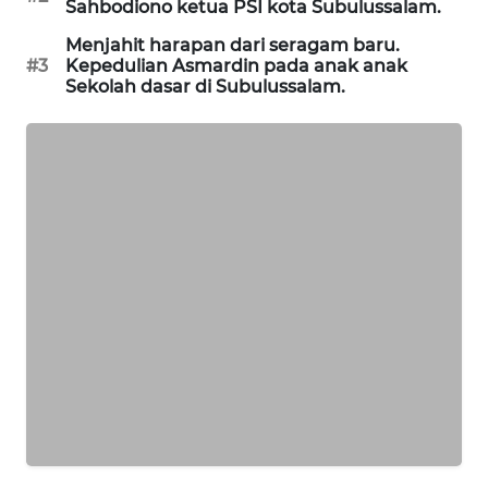
Sahbodiono ketua PSI kota Subulussalam.
SITUNGIR
NEWS
Menjahit harapan dari seragam baru.
#3
Kepedulian Asmardin pada anak anak
Sekolah dasar di Subulussalam.
SIDIKALANG
NEWS
SIBARAGAS
NEWS
METRO
SIANTAR
NEWS
METRO
MEDAN
NEWS
METRO
JAKARTA