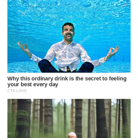
SIMALUNGUN
WN
LABUHANBATU
WN
TAPANULI
TENGAH
WN DELI
SERDANG
WN
TEBING
TINGGI
WN
PAKPAK