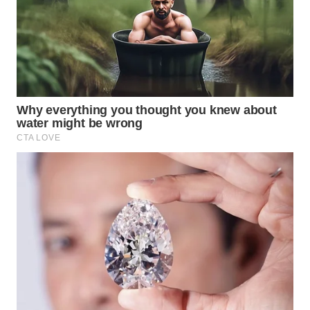
WN
KARAWANG
WN
BEKASI
WN
BOGOR
WN
DEPOK
WN
TAPANULI
UTARA
WN
SAMOSIR