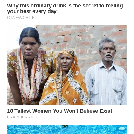
WN
NIAS
WN
LANGKAT
WN
TAPANULI
SELATAN
WN
TANJUNG
LESUNG
WN
KARO
WN