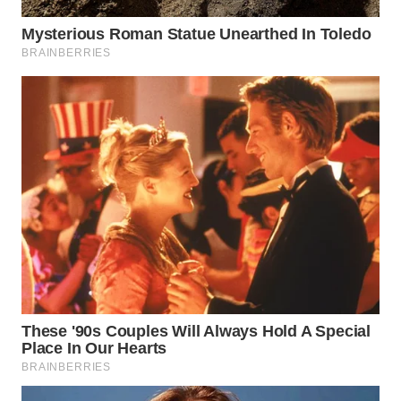
WN
MADURA
WN
SURABAYA
WN
NATUNA
WN
BINTAN
WN
MANDALIKA
WN
LIKUPANG