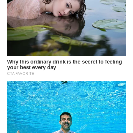
WN
NIAS
WN
LANGKAT
WN
TAPANULI
SELATAN
WN
TANJUNG
LESUNG
WN
KARO
WN