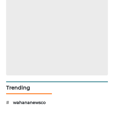
NEWS
KRT
NEWS
KARING
NEWS
JURNAL
MARITIM
HUMBANG
NEWS
Trending
GARONGGANG
NEWS
#
wahananewsco
FISUELRI