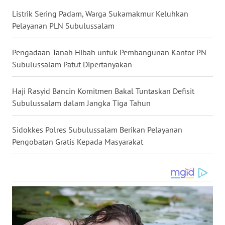
GORONTALO
Listrik Sering Padam, Warga Sukamakmur Keluhkan
Pelayanan PLN Subulussalam
WN
SULUT
Pengadaan Tanah Hibah untuk Pembangunan Kantor PN
Subulussalam Patut Dipertanyakan
WN
MALUKU
Haji Rasyid Bancin Komitmen Bakal Tuntaskan Defisit
Subulussalam dalam Jangka Tiga Tahun
WN
MALUT
Sidokkes Polres Subulussalam Berikan Pelayanan
Pengobatan Gratis Kepada Masyarakat
WN
DAIRI
WN
DANAU
TOBA