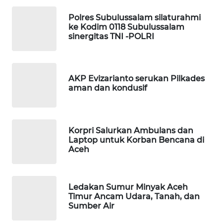
Polres Subulussalam silaturahmi
LKKI
ke Kodim 0118 Subulussalam
sinergitas TNI -POLRI
KOPEKLIN
PORTAL
AKP Evizarianto serukan Pilkades
KONSUMEN
aman dan kondusif
FORWAMKI
Korpri Salurkan Ambulans dan
ALPERKLINAS
Laptop untuk Korban Bencana di
Aceh
FORJASIDA
Ledakan Sumur Minyak Aceh
TAMBANG
Timur Ancam Udara, Tanah, dan
NEWS
Sumber Air