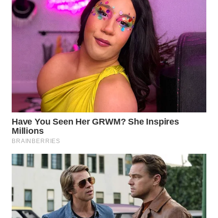
BINJAI
WN
CIREBON
WN
INDRAMAYU
WN
KUNINGAN
WN
MAJALENGKA
WN
SUBANG
WN