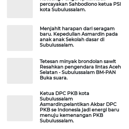
percayakan Sahbodiono ketua PSI
MASYARAKAT
kota Subulussalam.
KELISTRIKAN
WALINKI
Menjahit harapan dari seragam
ID
baru. Kepedulian Asmardin pada
anak anak Sekolah dasar di
Subulussalam.
MAWAKA
ID
Tetesan minyak brondolan sawit
Resahkan pengendara lintas Aceh
MARTABAT
Selatan - Subulussalam BM-PAN
NET
Buka suara.
PLN
Ketua DPC PKB kota
WATCH
Subulussalam
Asmardin;pelantikan Akbar DPC
PKB se Indonesia jadi energi baru
MKLI
menuju kemenangan PKB
Subulussalam.
LPKKI