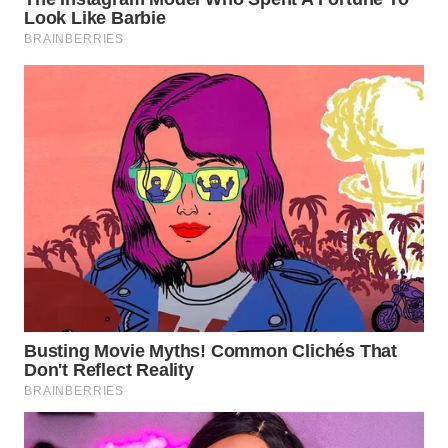
WN
PADANG
LAWAS
WN
SUMEDANG
WN
CIANJUR
WN
KEPULAUAN
SERIBU
WN
TANGERANG
WN