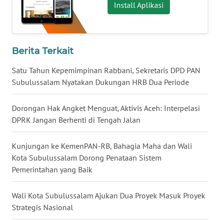
WN
Install Aplikasi
KALBAR
WN
KALTENG
Berita Terkait
Satu Tahun Kepemimpinan Rabbani, Sekretaris DPD PAN
WN
Subulussalam Nyatakan Dukungan HRB Dua Periode
KALTARA
Dorongan Hak Angket Menguat, Aktivis Aceh: Interpelasi
WN
DPRK Jangan Berhenti di Tengah Jalan
KALSEL
Kunjungan ke KemenPAN-RB, Bahagia Maha dan Wali
WN
Kota Subulussalam Dorong Penataan Sistem
KALTIM
Pemerintahan yang Baik
WN
SULSEL
Wali Kota Subulussalam Ajukan Dua Proyek Masuk Proyek
Strategis Nasional
WN