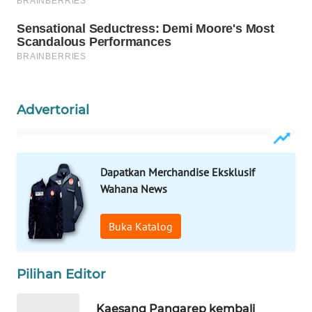
WAHANA
OTOMOTIF
WAHANA
HEALTH
WAHANA
Advertorial
DESA
WISATA
LAPAK
Dapatkan Merchandise Eksklusif
WAHANA
Wahana News
Wahana
Buka Katalog
Network
KONSUMEN
Pilihan Editor
LISTRIK
Kaesang Pangarep kembali