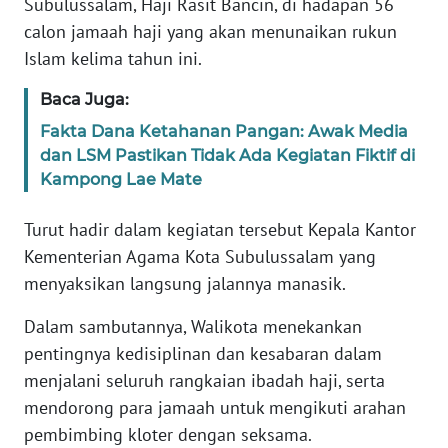
Subulussalam, Haji Rasit Bancin, di hadapan 56
JAKARTA
calon jamaah haji yang akan menunaikan rukun
Islam kelima tahun ini.
WN
JABAR
Baca Juga:
Fakta Dana Ketahanan Pangan: Awak Media
WN
dan LSM Pastikan Tidak Ada Kegiatan Fiktif di
BANTEN
Kampong Lae Mate
WN
Turut hadir dalam kegiatan tersebut Kepala Kantor
NTT
Kementerian Agama Kota Subulussalam yang
menyaksikan langsung jalannya manasik.
WN
KEPRI
Dalam sambutannya, Walikota menekankan
pentingnya kedisiplinan dan kesabaran dalam
WN
menjalani seluruh rangkaian ibadah haji, serta
PAPUA
mendorong para jamaah untuk mengikuti arahan
pembimbing kloter dengan seksama.
WN