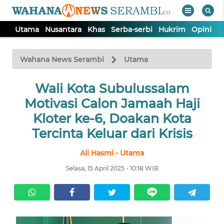
Utama
Nusantara
Khas
Serba-serbi
Hukrim
Opini
P
WAHANA
Tutup
TV
Wahana News Serambi
Utama
UTAMA
Wali Kota Subulussalam
Motivasi Calon Jamaah Haji
NUSANTARA
Kloter ke-6, Doakan Kota
Tercinta Keluar dari Krisis
KHAS
Ali Hasmi - Utama
Selasa, 15 April 2025 - 10:18 WIB
SERBA-
SERBI
HUKRIM