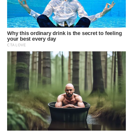
SIMALUNGUN
WN
LABUHANBATU
WN
TAPANULI
TENGAH
WN DELI
SERDANG
WN
TEBING
TINGGI
WN
PAKPAK