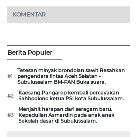
SITUNGIR
NEWS
KOMENTAR
SIDIKALANG
NEWS
SIBARAGAS
Berita Populer
NEWS
Tetesan minyak brondolan sawit Resahkan
METRO
#1
pengendara lintas Aceh Selatan -
SIANTAR
Subulussalam BM-PAN Buka suara.
NEWS
Kaesang Pangarep kembali percayakan
#2
Sahbodiono ketua PSI kota Subulussalam.
METRO
MEDAN
Menjahit harapan dari seragam baru.
NEWS
#3
Kepedulian Asmardin pada anak anak
Sekolah dasar di Subulussalam.
METRO
JAKARTA