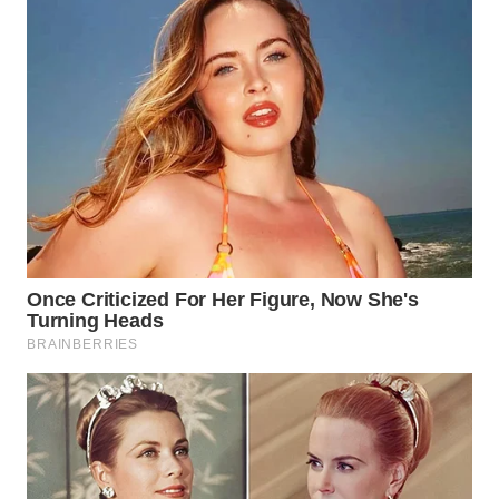
WN
LABUANBAJO
WN
BORNEO
Wahana
Media
Group
WAHANA
NEWS
WAHANA
TANI
WAHANA
ADVOKAT