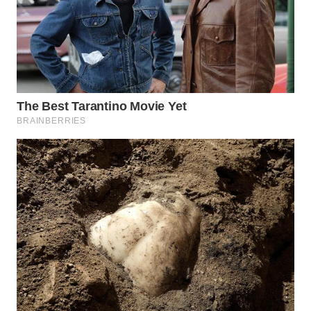
SUKABUMI
WN
PURWAKARTA
WN
PRIANGAN
TIMUR
WN
SEMARANG
WN
SOLO
WN
BOROBUDUR