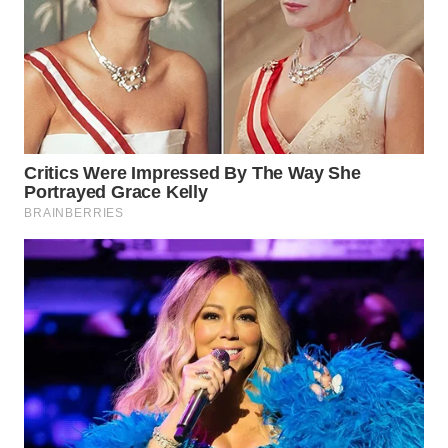
WAHANA
INFRASTRUKTUR
WAHANA
KONSUMEN
WAHANA
LISTRIK
WAHANA
TRAVEL
WAHANA
TV
WAHANANEWS
ID