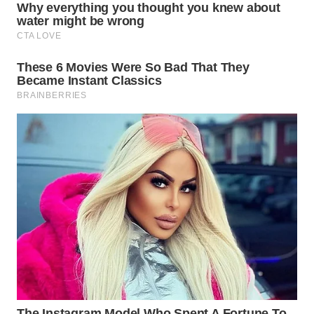
WN
KARAWANG
WN
BEKASI
WN
BOGOR
WN
DEPOK
WN
TAPANULI
UTARA
WN
SAMOSIR