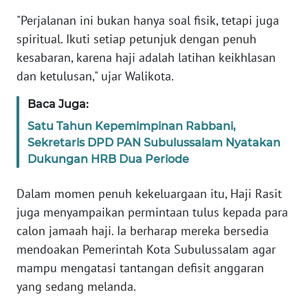
PAPUA
"Perjalanan ini bukan hanya soal fisik, tetapi juga
BARAT
spiritual. Ikuti setiap petunjuk dengan penuh
kesabaran, karena haji adalah latihan keikhlasan
WN
dan ketulusan," ujar Walikota.
RIAU
Baca Juga:
WN
Satu Tahun Kepemimpinan Rabbani,
SERAMBI
Sekretaris DPD PAN Subulussalam Nyatakan
Dukungan HRB Dua Periode
WN
JAMBI
Dalam momen penuh kekeluargaan itu, Haji Rasit
juga menyampaikan permintaan tulus kepada para
WN
SULTRA
calon jamaah haji. Ia berharap mereka bersedia
mendoakan Pemerintah Kota Subulussalam agar
WN
mampu mengatasi tantangan defisit anggaran
NTB
yang sedang melanda.