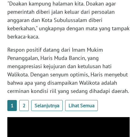
"Doakan kampung halaman kita. Doakan agar
WN
SULTENG
pemerintah diberi jalan keluar dari persoalan
anggaran dan Kota Subulussalam diberi
WN
keberkahan," ungkapnya dengan mata yang tampak
SULBAR
berkaca-kaca.
WN
Respon positif datang dari Imam Mukim
BABEL
Penanggalan, Haris Muda Bancin, yang
mengapresiasi kejujuran dan ketulusan hati
WN
Walikota. Dengan senyum optimis, Haris menyebut
SUMBAR
bahwa apa yang disampaikan Walikota adalah
cerminan kondisi riil yang sedang dihadapi daerah.
WN
SUMSEL
1
2
Selanjutnya
Lihat Semua
WN
BENGKULU