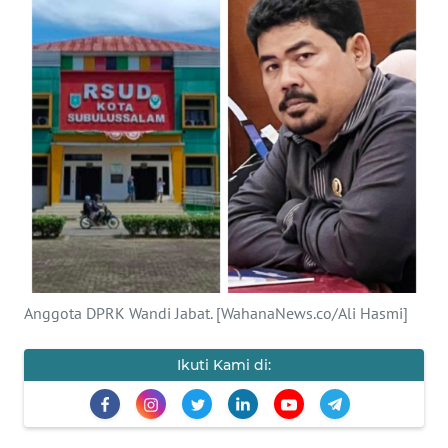
OPINI
PERISTIWA
Informasi
INDEKS
BERITA
KONTAK
KAMI
Anggota DPRK Wandi Jabat. [WahanaNews.co/Ali Hasmi]
INFO
IKLAN
Ikuti Kami di:
TENTANG
KAMI