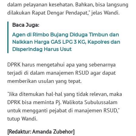
dalam pelayanan kesehatan. Bahkan, bisa langsung
PAPUA
BARAT
dilakukan Rapat Dengar Pendapat," jelas Wandi.
Baca Juga:
WN
RIAU
Agen di Rimbo Bujang Diduga Timbun dan
Naikkan Harga GAS LPG 3 KG, Kapolres dan
Disperindag Harus Usut
WN
SERAMBI
DPRK harus mengetahui apa yang sebenarnya
WN
terjadi di dalam manajemen RSUD agar dapat
JAMBI
memberikan usulan yang tepat.
"Jika ditemukan hal-hal yang tidak relevan, maka
WN
SULTRA
DPRK bisa meminta Pj. Walikota Subulussalam
untuk mengganti pejabat di manajemen RSUD,"
WN
tutup Wandi.
NTB
[Redaktur: Amanda Zubehor]