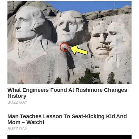
WN
MADURA
WN
SURABAYA
WN
NATUNA
WN
BINTAN
WN
MANDALIKA
WN
LIKUPANG