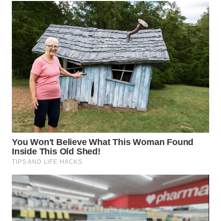
GORONTALO
WN
SULUT
WN
MALUKU
WN
MALUT
WN
DAIRI
WN
DANAU
TOBA