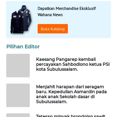
WAHANA
Dapatkan Merchandise Eksklusif
INFRASTRUKTUR
Wahana News
WAHANA
KONSUMEN
Buka Katalog
WAHANA
Pilihan Editor
LISTRIK
Kaesang Pangarep kembali
WAHANA
percayakan Sahbodiono ketua PSI
TRAVEL
kota Subulussalam.
WAHANA
TV
Menjahit harapan dari seragam
baru. Kepedulian Asmardin pada
anak anak Sekolah dasar di
WAHANANEWS
Subulussalam.
ID
Tetesan minyak brondolan sawit