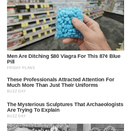
WN
NIAS
WN
LANGKAT
WN
TAPANULI
SELATAN
WN
TANJUNG
LESUNG
WN
KARO
WN