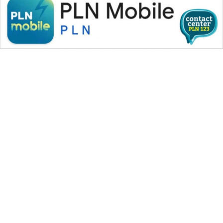
WAHANA MEDIA GROUP
|
|
|
WAHANA NEWS co
WAHANA TANI
WAHANA ADVOKAT
|
|
WAHANA INFRASTRUKTUR
WAHANA KONSUMEN
|
|
|
WAHANA LISTRIK
WAHANA TRAVEL
WAHANA TV
|
|
|
WAHANANEWS id
WAHANANEWS CO ID
WAHANANEWS NET
|
|
|