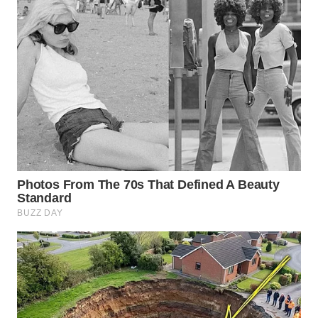
SIMALUNGUN
WN
LABUHANBATU
WN
TAPANULI
TENGAH
WN DELI
SERDANG
WN
TEBING
TINGGI
WN
PAKPAK