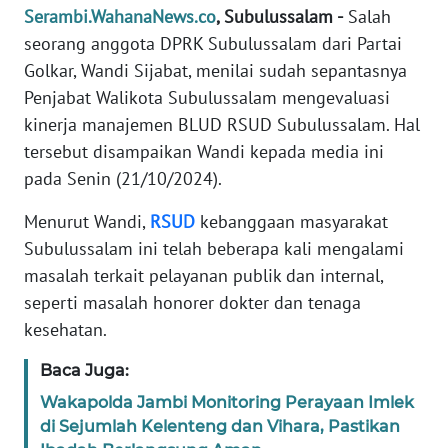
Serambi.WahanaNews.co
, Subulussalam -
Salah
PEDOMAN
seorang anggota DPRK Subulussalam dari Partai
MEDIA
Golkar, Wandi Sijabat, menilai sudah sepantasnya
SIBER
Penjabat Walikota Subulussalam mengevaluasi
kinerja manajemen BLUD RSUD Subulussalam. Hal
REDAKSI
tersebut disampaikan Wandi kepada media ini
pada Senin (21/10/2024).
KARIR
Menurut Wandi,
RSUD
kebanggaan masyarakat
DISCLAIMER
Subulussalam ini telah beberapa kali mengalami
masalah terkait pelayanan publik dan internal,
Wahana
News
seperti masalah honorer dokter dan tenaga
Regional
kesehatan.
Baca Juga:
WN
SUMUT
Wakapolda Jambi Monitoring Perayaan Imlek
di Sejumlah Kelenteng dan Vihara, Pastikan
WN