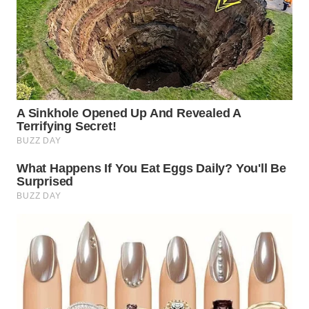
WN
KARAWANG
WN
BEKASI
WN
BOGOR
WN
DEPOK
WN
TAPANULI
UTARA
WN
SAMOSIR