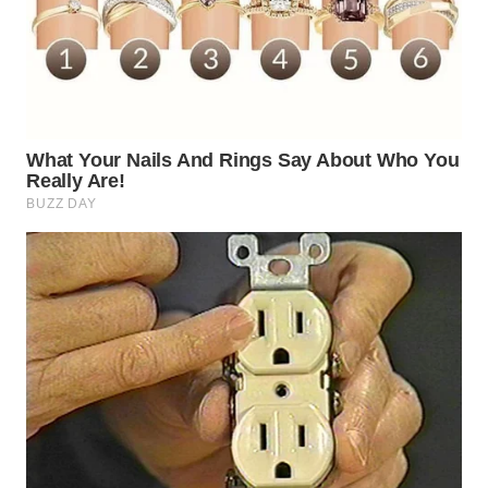
WN
PADANG
LAWAS
WN
SUMEDANG
WN
CIANJUR
WN
KEPULAUAN
SERIBU
WN
TANGERANG
WN