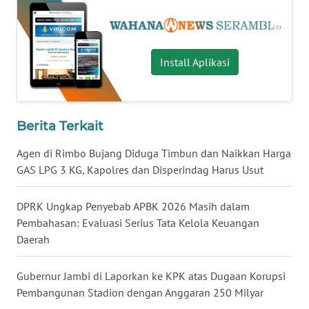
WN
LAMPUNG
WN
Install Aplikasi
JATENG
WN
NUSANTARA
Berita Terkait
Agen di Rimbo Bujang Diduga Timbun dan Naikkan Harga
WN
GAS LPG 3 KG, Kapolres dan Disperindag Harus Usut
JOGJA
DPRK Ungkap Penyebab APBK 2026 Masih dalam
WN
Pembahasan: Evaluasi Serius Tata Kelola Keuangan
JATIM
Daerah
WN
BALI
Gubernur Jambi di Laporkan ke KPK atas Dugaan Korupsi
Pembangunan Stadion dengan Anggaran 250 Milyar