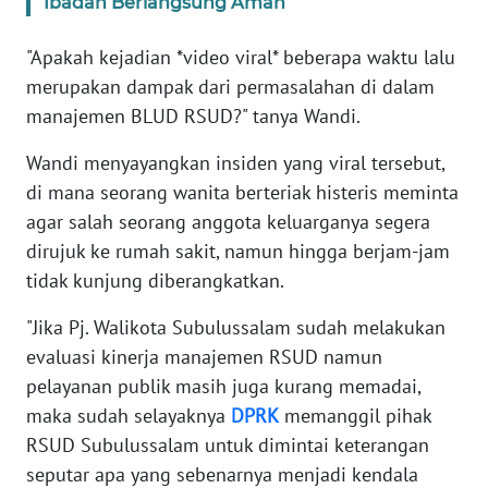
Ibadah Berlangsung Aman
JAKARTA
"Apakah kejadian *video viral* beberapa waktu lalu
WN
merupakan dampak dari permasalahan di dalam
JABAR
manajemen BLUD RSUD?" tanya Wandi.
WN
Wandi menyayangkan insiden yang viral tersebut,
BANTEN
di mana seorang wanita berteriak histeris meminta
agar salah seorang anggota keluarganya segera
WN
dirujuk ke rumah sakit, namun hingga berjam-jam
NTT
tidak kunjung diberangkatkan.
WN
"Jika Pj. Walikota Subulussalam sudah melakukan
KEPRI
evaluasi kinerja manajemen RSUD namun
pelayanan publik masih juga kurang memadai,
WN
maka sudah selayaknya
DPRK
memanggil pihak
PAPUA
RSUD Subulussalam untuk dimintai keterangan
seputar apa yang sebenarnya menjadi kendala
WN