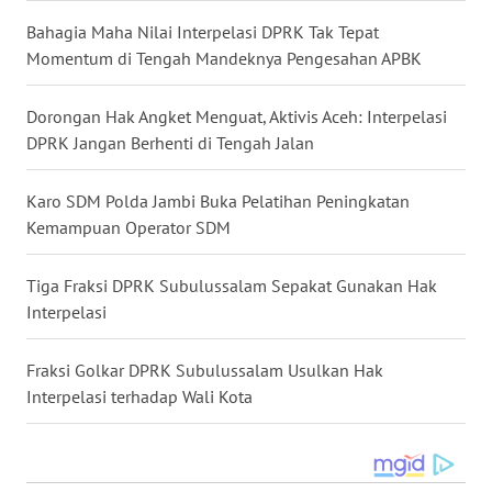
WN
KALBAR
Bahagia Maha Nilai Interpelasi DPRK Tak Tepat
Momentum di Tengah Mandeknya Pengesahan APBK
WN
KALTENG
Dorongan Hak Angket Menguat, Aktivis Aceh: Interpelasi
DPRK Jangan Berhenti di Tengah Jalan
WN
KALTARA
Karo SDM Polda Jambi Buka Pelatihan Peningkatan
Kemampuan Operator SDM
WN
KALSEL
Tiga Fraksi DPRK Subulussalam Sepakat Gunakan Hak
Interpelasi
WN
KALTIM
Fraksi Golkar DPRK Subulussalam Usulkan Hak
Interpelasi terhadap Wali Kota
WN
SULSEL
WN