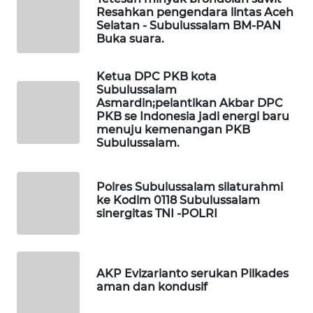
WAHANANEWS
Resahkan pengendara lintas Aceh
CO ID
Selatan - Subulussalam BM-PAN
Buka suara.
WAHANANEWS
NET
Ketua DPC PKB kota
Subulussalam
Asmardin;pelantikan Akbar DPC
WAHANA
PKB se Indonesia jadi energi baru
SPORT
menuju kemenangan PKB
Subulussalam.
WAHANA
UMKM
Polres Subulussalam silaturahmi
ke Kodim 0118 Subulussalam
WAHANA
sinergitas TNI -POLRI
SELEB
WAHANA
AKP Evizarianto serukan Pilkades
PERSONA
aman dan kondusif