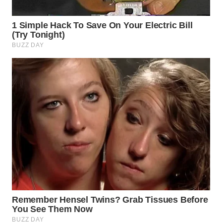
BINJAI
WN
CIREBON
WN
INDRAMAYU
WN
KUNINGAN
WN
MAJALENGKA
WN
SUBANG
WN