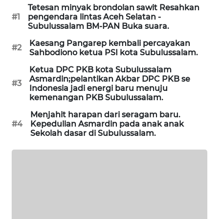
Tetesan minyak brondolan sawit Resahkan
MASYARAKAT
#1
pengendara lintas Aceh Selatan -
KELISTRIKAN
Subulussalam BM-PAN Buka suara.
Kaesang Pangarep kembali percayakan
WALINKI
#2
Sahbodiono ketua PSI kota Subulussalam.
ID
Ketua DPC PKB kota Subulussalam
Asmardin;pelantikan Akbar DPC PKB se
MAWAKA
#3
Indonesia jadi energi baru menuju
ID
kemenangan PKB Subulussalam.
Menjahit harapan dari seragam baru.
MARTABAT
#4
Kepedulian Asmardin pada anak anak
NET
Sekolah dasar di Subulussalam.
PLN
WATCH
MKLI
LPKKI