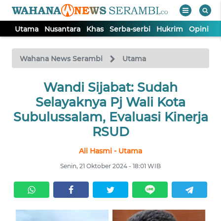
Utama
Nusantara
Khas
Serba-serbi
Hukrim
Opini
P
WAHANA
Tutup
TV
Wahana News Serambi
Utama
UTAMA
Wandi Sijabat: Sudah
Selayaknya Pj Wali Kota
NUSANTARA
Subulussalam, Evaluasi Kinerja
RSUD
KHAS
Ali Hasmi - Utama
Senin, 21 Oktober 2024 - 18:01 WIB
SERBA-
SERBI
HUKRIM