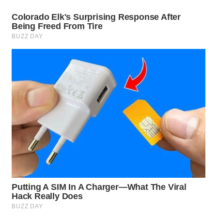
SUKABUMI
WN
PURWAKARTA
WN
PRIANGAN
TIMUR
WN
SEMARANG
WN
SOLO
WN
BOROBUDUR