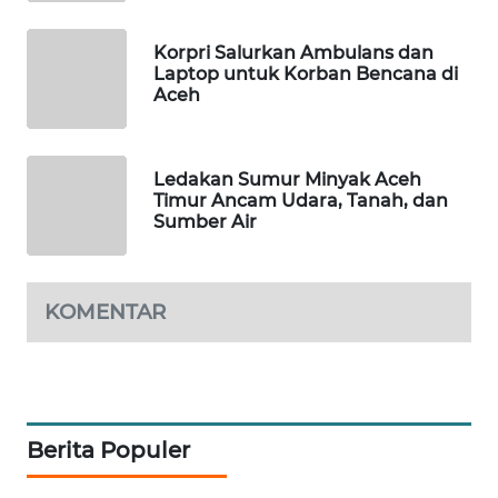
WAHANA
OTOMOTIF
Korpri Salurkan Ambulans dan
Laptop untuk Korban Bencana di
WAHANA
Aceh
HEALTH
WAHANA
Ledakan Sumur Minyak Aceh
DESA
Timur Ancam Udara, Tanah, dan
WISATA
Sumber Air
LAPAK
WAHANA
KOMENTAR
Wahana
Network
KONSUMEN
Berita Populer
LISTRIK