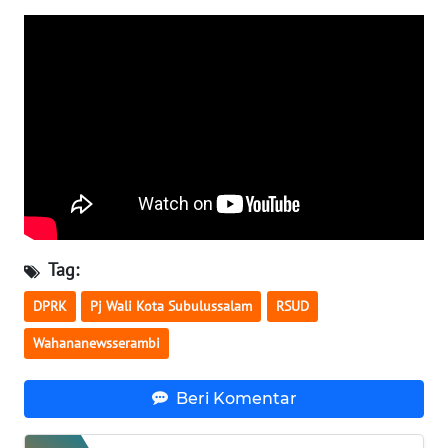
WN
SULTENG
WN
SULBAR
WN
BABEL
WN
SUMBAR
Tag:
DPRK
Pj Wali Kota Subulussalam
RSUD
WN
SUMSEL
Wahananewsserambi
WN
Beri Komentar
BENGKULU